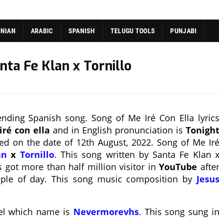
ANIAN
ARABIC
SPANISH
TELUGU TOOLS
PUNJABI
anta Fe Klan x Tornillo
rending Spanish song. Song of Me Iré Con Ella lyric
ré con ella
and in English pronunciation is
Tonigh
sed on the date of 12th August, 2022. Song of Me Ir
an
x
Tornillo
. This song written by Santa Fe Klan 
s got more than half million visitor in
YouTube
afte
uple of day. This song music composition by
Jesu
bel which name is
Nevermorevhs
. This song sung i