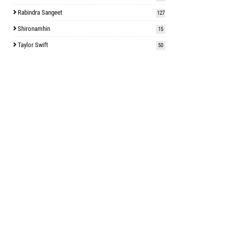
Rabindra Sangeet
127
Shironamhin
15
Taylor Swift
50