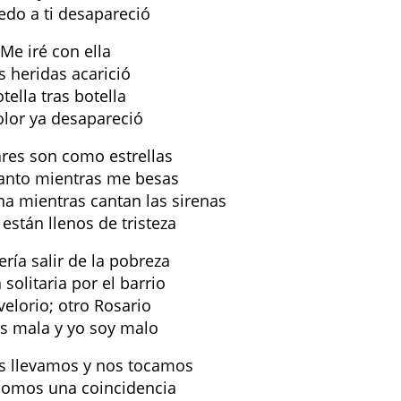
edo a ti desapareció
Me iré con ella
s heridas acarició
tella tras botella
olor ya desapareció
ares son como estrellas
canto mientras me besas
ena mientras cantan las sirenas
 están llenos de tristeza
ría salir de la pobreza
solitaria por el barrio
velorio; otro Rosario
s mala y yo soy malo
s llevamos y nos tocamos
somos una coincidencia