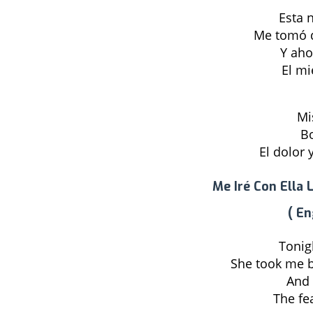
Esta 
Me tomó d
Y aho
El mi
Mi
Bo
El dolor
Me Iré Con Ella L
( En
Tonig
She took me 
And 
The fe