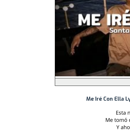
Me Iré Con Ella L
Esta 
Me tomó d
Y aho