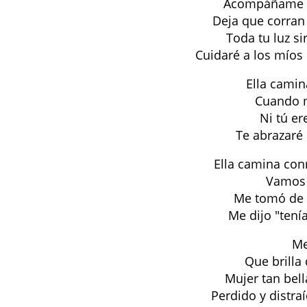
Acompáñame e
Deja que corran 
Toda tu luz si
Cuidaré a los míos
Ella camin
Cuando m
Ni tú er
Te abrazaré
Ella camina con
Vamos 
Me tomó de 
Me dijo "tení
Me
Que brilla 
Mujer tan bell
Perdido y distr