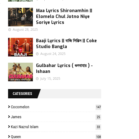
e
,
Maa Lyrics Shironamhin ||
Elomelo Chul Jotno Niye
Soriye Lyrics
August 28, 2025
Baaji Lyrics || বাজি লিরিক্স || Coke
Studio Bangla
August 24, 2025
Gulbahar Lyrics ( গুলবাহার ) -
Ishaan
July 15, 2025
CATEGORIES
Cocomelon
147
James
25
Kazi Nazrul Islam
33
Queen
108