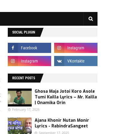
SOCIAL PLUGIN
s
t
RECENT POSTS
é
Ghosa Maja Jotoi Koro Asole
x
Tumi Kailla Lyrics – Mr. Kailla
r
| Onamika Orin
s
February 17, 2026
Ajana Khonir Nutan Monir
Lyrics - RabindraSangeet
n
September 17, 2025