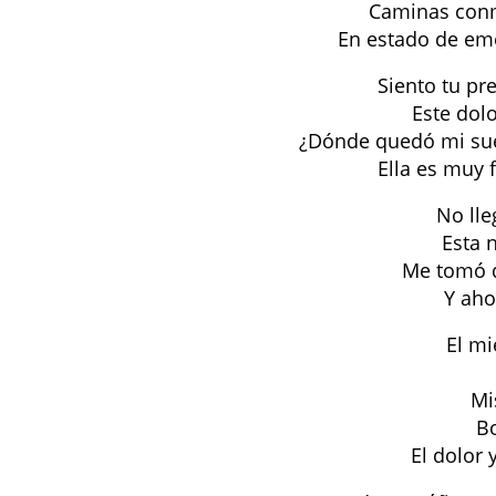
Caminas conm
En estado dе eme
Siento tu pr
Este dol
¿Dónde quedó mi su
Ella es muy 
No lle
Esta 
Me tomó d
Y aho
El mi
Mi
Bo
El dolor