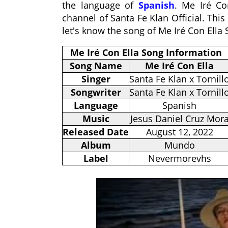
the language of
Spanish
. Me Iré Co
channel of Santa Fe Klan Official. Th
let's know the song of Me Iré Con Ella 
Me Iré Con Ella Song Information
Song Name
Me Iré Con Ella
Singer
Santa Fe Klan x Tornill
Songwriter
Santa Fe Klan x Tornill
Language
Spanish
Music
Jesus Daniel Cruz Mor
Released Date
August 12, 2022
Album
Mundo
Label
Nevermorevhs