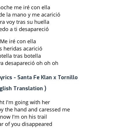
noche me iré con ella
e la mano y me acarició
ra voy tras su huella
edo a ti desapareció
Me iré con ella
s heridas acarició
tella tras botella
 ya desapareció oh oh oh
yrics - Santa Fe Klan x Tornillo
glish Translation )
ht I'm going with her
by the hand and caressed me
now I'm on his trail
ar of you disappeared