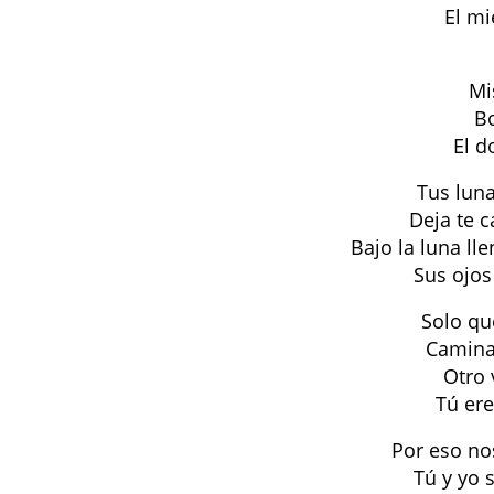
El mi
Mi
Bo
El d
Tus lun
Deja te 
Bajo la luna ll
Sus ojos
Solo que
Camina 
Otro 
Tú ere
Por eso no
Tú y yo 