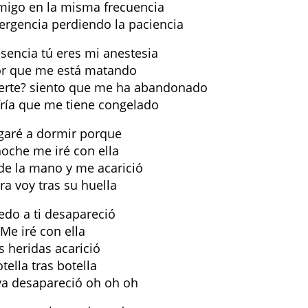
igo еn la misma frecuencia
rgencia perdiendo la paciencia
esencia tú eres mi anestesia
or que me está matando
erte? siento que me ha abandonado
fría que me tiene congelado
garé a dormir porque
noche me iré con ella
e la mano y me acarició
ra voy tras su huella
edo a ti desapareció
Me iré con ella
s heridas acarició
tella tras botella
 ya desapareció oh oh oh