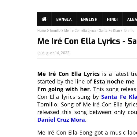
BANGLA
ENGLISH
HINDI
ALB
Home
Tornillo
Me Iré Con Ella Lyrics - Santa Fe Klan x Tornillo
Me Iré Con Ella Lyrics - S
August 14, 2022
Me Iré Con Ella Lyrics
is a latest t
started by the line of
Esta noche me i
I'm going with her
. This song relea
Con Ella lyrics sung by
Santa Fe Kl
Tornillo. Song of Me Iré Con Ella lyric
released this song between only co
Daniel Cruz Mora
.
Me Iré Con Ella Song got a music la