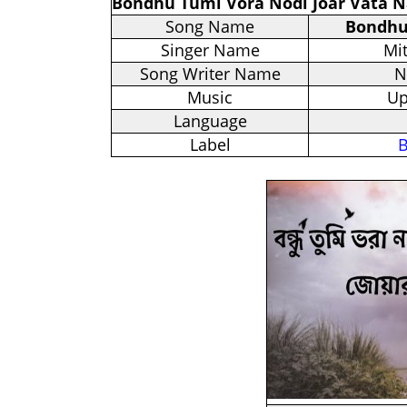
Bondhu Tumi Vora Nodi Joar Vata N
Song Name
Bondhu
Singer Name
Mi
Song Writer Name
N
Music
Up
Language
Label
B