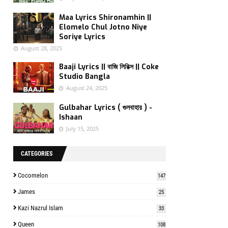
Maa Lyrics Shironamhin ||
Elomelo Chul Jotno Niye
Soriye Lyrics
August 28, 2025
Baaji Lyrics || বাজি লিরিক্স || Coke
Studio Bangla
August 24, 2025
Gulbahar Lyrics ( গুলবাহার ) -
Ishaan
July 15, 2025
CATEGORIES
Cocomelon
147
James
25
Kazi Nazrul Islam
33
Queen
108