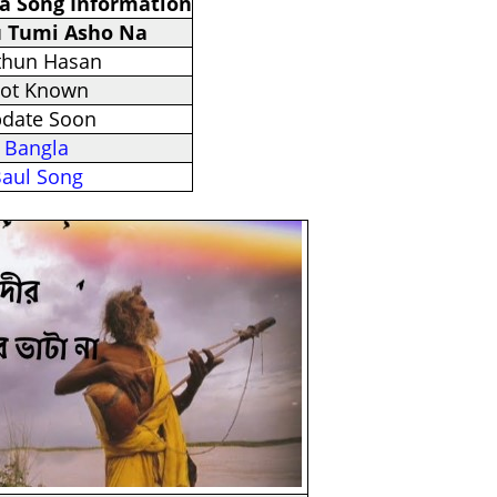
a Song Information
 Tumi Asho Na
thun Hasan
ot Known
date Soon
Bangla
aul Song