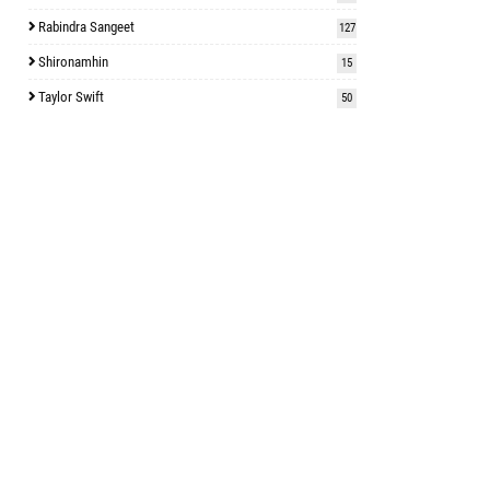
Rabindra Sangeet
127
Shironamhin
15
Taylor Swift
50