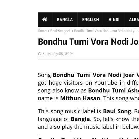
BANGLA
ENGLISH
HINDI
ALB
Home
Baul Sangeet
Bondhu Tumi Vora Nodi Joar Vata Na Lyrics
Bondhu Tumi Vora Nodi Joa
February 09, 2024
Song
Bondhu Tumi Vora Nodi Joar V
got huge visitors on YouTube in dif
song also know as
Bondhu Tumi Ash
name is
Mithun Hasan
. This song who
This song music label is
Baul Song
. 
language of
Bangla
. So, let's know t
and also play the music label in below