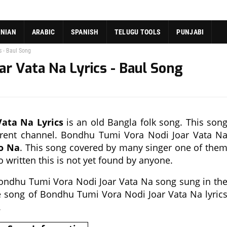
ANIAN
ARABIC
SPANISH
TELUGU TOOLS
PUNJABI
 - Baul Song
r Vata Na Lyrics - Baul Song
ata Na Lyrics
is an old Bangla folk song. This son
ferent channel. Bondhu Tumi Vora Nodi Joar Vata N
o Na
. This song covered by many singer one of the
 written this is not yet found by anyone.
Bondhu Tumi Vora Nodi Joar Vata Na song sung in th
he song of Bondhu Tumi Vora Nodi Joar Vata Na lyric
.