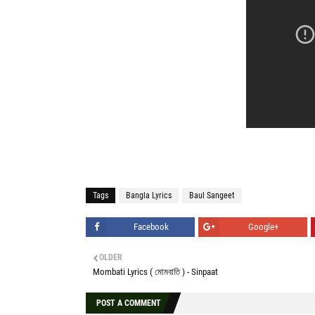
Tags
Bangla Lyrics
Baul Sangeet
Facebook
Google+
OLDER
Mombati Lyrics ( মোমবাতি ) - Sinpaat
POST A COMMENT