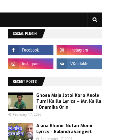
SOCIAL PLUGIN
g
a
RECENT POSTS
m
Ghosa Maja Jotoi Koro Asole
Tumi Kailla Lyrics – Mr. Kailla
| Onamika Orin
e
February 17, 2026
s
Ajana Khonir Nutan Monir
Lyrics - RabindraSangeet
September 17, 2025