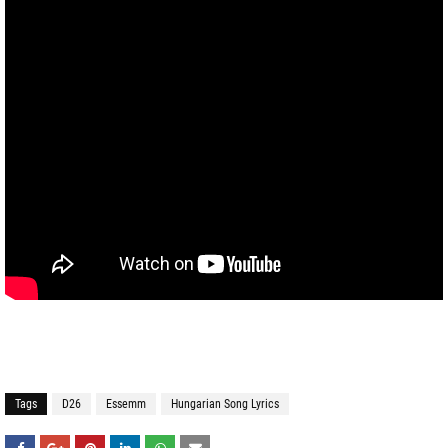
Tags
D26
Essemm
Hungarian Song Lyrics