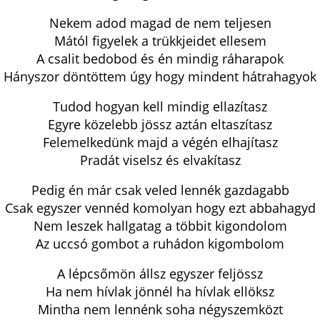
Nekem adod magad de nem teljesen
Mától figyelek a trükkjeidet ellesem
A csalit bedobod és én mindig ráharapok
Hányszor döntöttem úgy hogy mindent hátrahagyok
Tudod hogyan kell mindig ellazítasz
Egyre közelebb jössz aztán eltaszítasz
Felemelkedünk majd a végén elhajítasz
Pradát viselsz és elvakítasz
Pedig én már csak veled lennék gazdagabb
Csak egyszer vennéd komolyan hogy ezt abbahagyd
Nem leszek hallgatag a többit kigondolom
Az uccsó gombot a ruhádon kigombolom
A lépcsőmön állsz egyszer feljössz
Ha nem hívlak jönnél ha hívlak ellöksz
Mintha nem lennénk soha négyszemközt