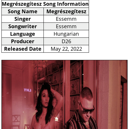
Megrészegítesz Song Information
Song Name
Megrészegítesz
Singer
Essemm
Songwriter
Essemm
Language
Hungarian
Producer
D26
Released Date
May 22, 2022