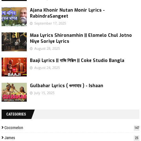
Ajana Khonir Nutan Monir Lyrics -
RabindraSangeet
September 17, 2025
Maa Lyrics Shironamhin || Elomelo Chul Jotno
Niye Soriye Lyrics
August 28, 2025
Baaji Lyrics || বাজি লিরিক্স || Coke Studio Bangla
August 24, 2025
Gulbahar Lyrics ( গুলবাহার ) - Ishaan
July 15, 2025
CATEGORIES
Cocomelon
147
James
25