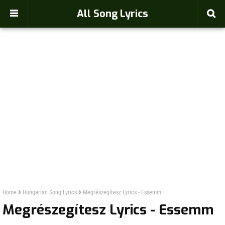
-->
All Song Lyrics
Home
Hungarian Song Lyrics
Megrészegítesz Lyrics - Essemm
Megrészegítesz Lyrics - Essemm