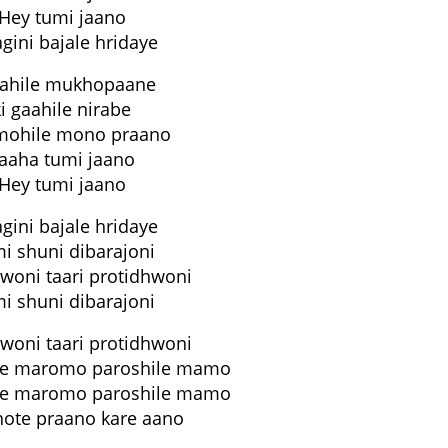
Hey tumi jaano
agini bajale hridaye
ahile mukhopaane
ki gaahile nirabe
mohile mono praano
aaha tumi jaano
Hey tumi jaano
agini bajale hridaye
i shuni dibarajoni
hwoni taari protidhwoni
i shuni dibarajoni
hwoni taari protidhwoni
e maromo paroshile mamo
e maromo paroshile mamo
hote praano kare aano