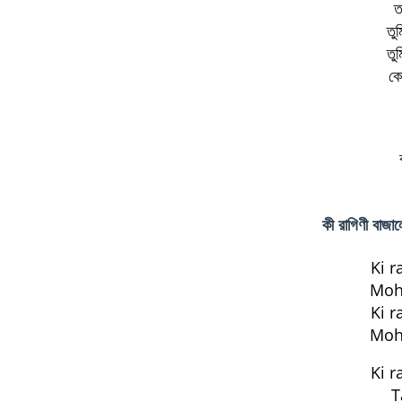
ত
তু
তু
কো
কী রাগিণী বা
Ki r
Moh
Ki r
Moh
Ki r
T