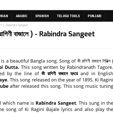
ANIAN
ARABIC
SPANISH
TELUGU TOOLS
PUNJABI
জালে ) - Rabindra Sangeet
রাগিণী বাজালে ) - Rabindra Sangeet
is a beautiful Bangla song. Song of কী রাগিণী বাজালে লিরিক্স 
i Dutta.
This song written by Rabindranath Tagore
rted by the line of
কী রাগিণী বাজালে হৃদয়ে
and in Englis
daye
. This song released on the year of 1895. Ki Ragin
Tube
after released this song. This song music tunin
el which name is
Rabindra Sangeet
. This sung in th
the song of Ki Ragini Bajale lyrics and also play th