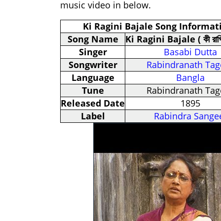
music video in below.
Ki Ragini Bajale Song Informat
Song Name
Ki Ragini Bajale ( কী রাগিণ
Singer
Basabi Dutta
Songwriter
Rabindranath Tag
Language
Bangla
Tune
Rabindranath Tag
Released Date
1895
Label
Rabindra Sange