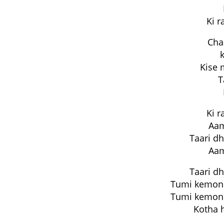
Ki r
Cha
Kise 
T
Ki r
Aam
Taari d
Aam
Taari d
Tumi kemon
Tumi kemon
Kotha 