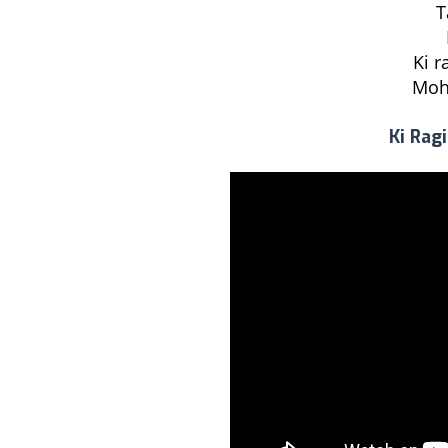
T
Ki r
Moh
Ki Rag