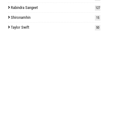
Rabindra Sangeet
127
Shironamhin
15
Taylor Swift
50