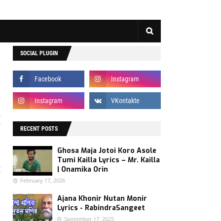
SOCIAL PLUGIN
(
.
RECENT POSTS
h
Ghosa Maja Jotoi Koro Asole
i
Tumi Kailla Lyrics – Mr. Kailla
g
| Onamika Orin
February 17, 2026
Ajana Khonir Nutan Monir
e
Lyrics - RabindraSangeet
e
September 17, 2025