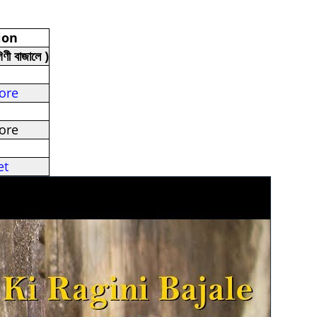
ion
ী বাজালে )
ore
ore
et