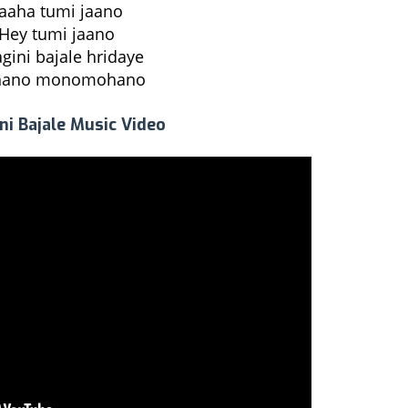
aaha tumi jaano
Hey tumi jaano
agini bajale hridaye
ano monomohano
ini Bajale Music Video