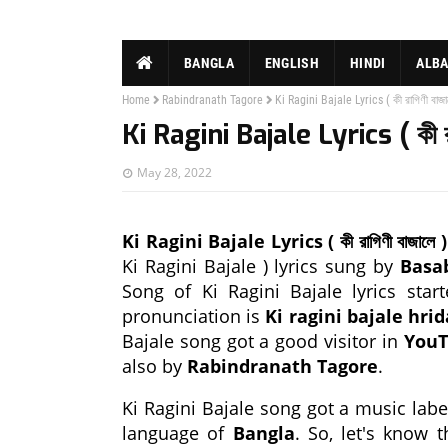
BANGLA
ENGLISH
HINDI
ALB
Home
Rabindranath Tagore
Ki Ragini Bajale Lyrics ( কী রাগিণী বা
Ki Ragini Bajale Lyrics ( কী 
May 28, 2022
Ki Ragini Bajale Lyrics ( কী রাগিণী বাজালে )
Ki Ragini Bajale ) lyrics sung by
Basab
Song of Ki Ragini Bajale lyrics sta
pronunciation is
Ki ragini bajale hri
Bajale song got a good visitor in
You
also by
Rabindranath Tagore
.
Ki Ragini Bajale song got a music lab
language of
Bangla
. So, let's know 