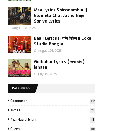
Maa Lyrics Shironamhin ||
Elomelo Chul Jotno Niye
Soriye Lyrics
August 28, 2025
Baaji Lyrics || বাজি লিরিক্স || Coke
Studio Bangla
August 24, 2025
Gulbahar Lyrics ( গুলবাহার ) -
Ishaan
July 15, 2025
CATEGORIES
Cocomelon
147
James
25
Kazi Nazrul Islam
33
Queen
108