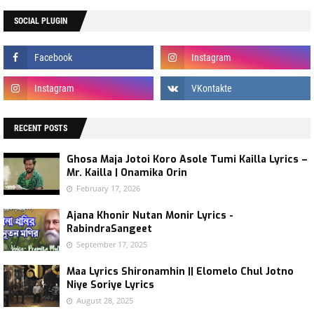
SOCIAL PLUGIN
RECENT POSTS
Ghosa Maja Jotoi Koro Asole Tumi Kailla Lyrics –
Mr. Kailla | Onamika Orin
February 17, 2026
Ajana Khonir Nutan Monir Lyrics -
RabindraSangeet
September 17, 2025
Maa Lyrics Shironamhin || Elomelo Chul Jotno
Niye Soriye Lyrics
August 28, 2025