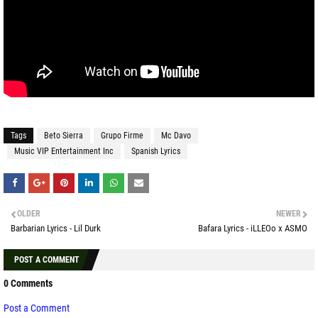
Tags
Beto Sierra
Grupo Firme
Mc Davo
Music VIP Entertainment Inc
Spanish Lyrics
OLDER
NEWER
Barbarian Lyrics - Lil Durk
Bafara Lyrics - iLLEOo x ASMO
POST A COMMENT
0 Comments
Post a Comment