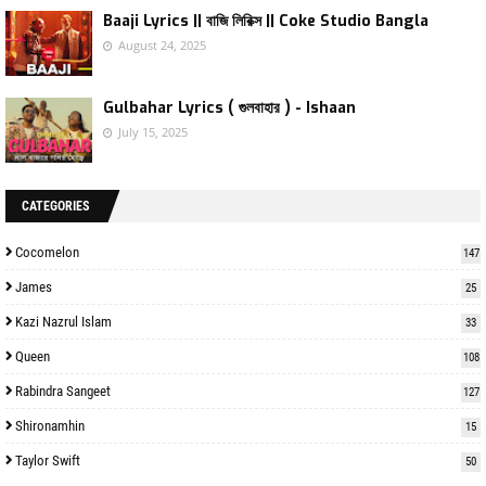
Baaji Lyrics || বাজি লিরিক্স || Coke Studio Bangla
August 24, 2025
Gulbahar Lyrics ( গুলবাহার ) - Ishaan
July 15, 2025
CATEGORIES
Cocomelon
147
James
25
Kazi Nazrul Islam
33
Queen
108
Rabindra Sangeet
127
Shironamhin
15
Taylor Swift
50