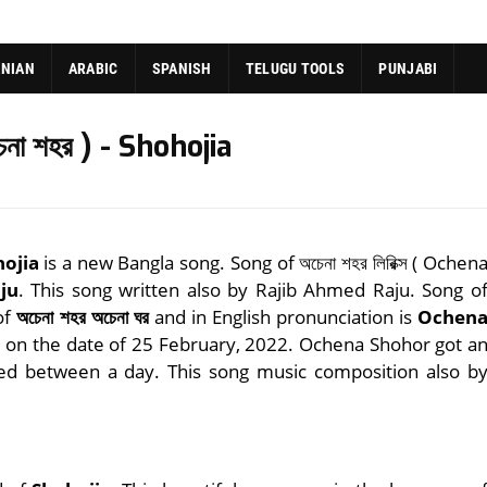
ANIAN
ARABIC
SPANISH
TELUGU TOOLS
PUNJABI
া শহর ) - Shohojia
hojia
is a new Bangla song. Song of অচেনা শহর লিরিক্স ( Ochen
ju
. This song written also by Rajib Ahmed Raju. Song o
of
অচেনা শহর অচেনা ঘর
and in English pronunciation is
Ochen
d on the date of 25 February, 2022. Ochena Shohor got a
ed between a day. This song music composition also b