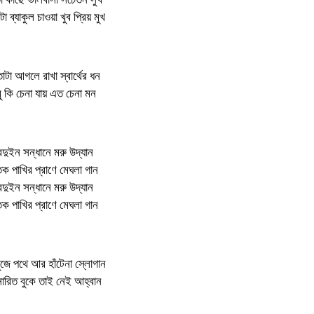
 ব্যাকুল চাওয়া খুব প্রিয় মুখ
টা আগলে রাখা স্বার্থের ধন
ু কি চেনা যায় এত চেনা মন
েদুইন সন্ধানে মরু উদ্যান
তক পাখির প্রাণে মেঘলা গান
েদুইন সন্ধানে মরু উদ্যান
তক পাখির প্রাণে মেঘলা গান
ুঁজে পথে আর হাঁটেনা স্লোগান
সারিত বুকে তাই নেই আহ্বান