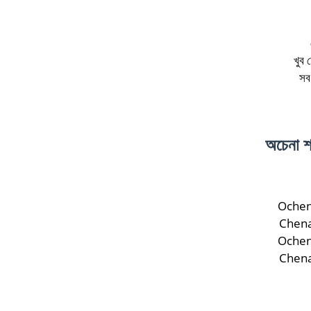
খুব 
সব
অচেনা শ
Ochen
Chena
Ochen
Chena