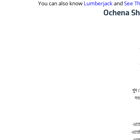
You can also know
Lumberjack
and
See T
Ochena Sho
খুব 
সব
এতো
এতোটা
এতো