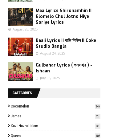
f
f
Maa Lyrics Shironamhin ||
Elomelo Chul Jotno Niye
Soriye Lyrics
August 28, 2025
Baaji Lyrics || বাজি লিরিক্স || Coke
Studio Bangla
August 24, 2025
Gulbahar Lyrics ( গুলবাহার ) -
Ishaan
July 15, 2025
CATEGORIES
Cocomelon
147
James
25
Kazi Nazrul Islam
33
Queen
108