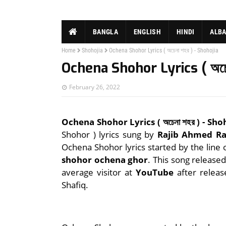
BANGLA
ENGLISH
HINDI
ALB
Home
Shohojia
Ochena Shohor Lyrics ( অচেনা শহর ) - Shohojia
Ochena Shohor Lyrics ( অচেন
February 26, 2022
Ochena Shohor Lyrics ( অচেনা শহর ) - Sho
Shohor ) lyrics sung by
Rajib Ahmed Ra
Ochena Shohor lyrics started by the line 
shohor ochena ghor
. This song release
average visitor at
YouTube
after releas
Shafiq.