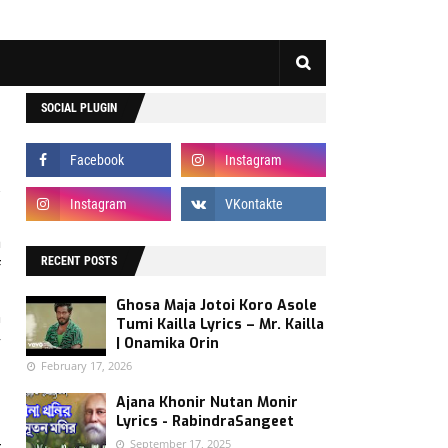
SOCIAL PLUGIN
a
RECENT POSTS
f
a
Ghosa Maja Jotoi Koro Asole
n
Tumi Kailla Lyrics – Mr. Kailla
y
| Onamika Orin
February 17, 2026
Ajana Khonir Nutan Monir
Lyrics - RabindraSangeet
September 17, 2025