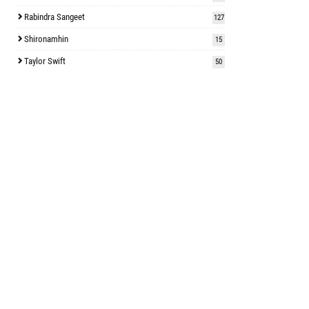
Rabindra Sangeet
127
Shironamhin
15
Taylor Swift
50