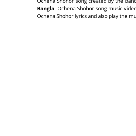
Ochena Shohor song created by the ban
Bangla
. Ochena Shohor song music video
Ochena Shohor lyrics and also play the mu