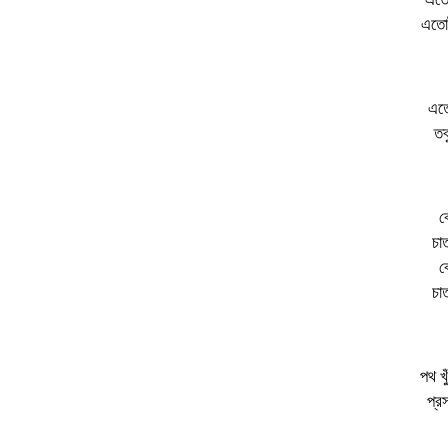
এতোটা
এতো
তব
ব
চা
ব
চা
পথ খ
প্র