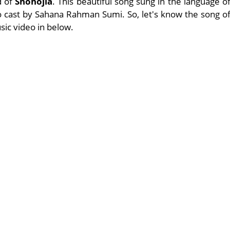
d of
Shohojia
. This beautiful song sung in the language o
 cast by Sahana Rahman Sumi. So, let's know the song o
sic video in below.