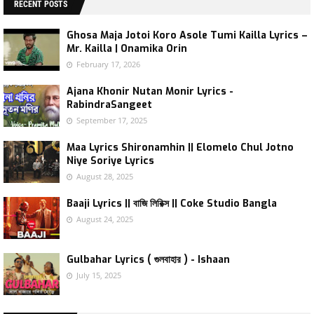
RECENT POSTS
Ghosa Maja Jotoi Koro Asole Tumi Kailla Lyrics –
Mr. Kailla | Onamika Orin
February 17, 2026
Ajana Khonir Nutan Monir Lyrics -
RabindraSangeet
September 17, 2025
Maa Lyrics Shironamhin || Elomelo Chul Jotno
Niye Soriye Lyrics
August 28, 2025
Baaji Lyrics || বাজি লিরিক্স || Coke Studio Bangla
August 24, 2025
Gulbahar Lyrics ( গুলবাহার ) - Ishaan
July 15, 2025