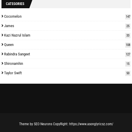
CATEGORIES
Cocomelon
147
James
25
Kazi Nazrul Islam
33
Queen
108
Rabindra Sangeet
127
Shironamhin
15
Taylor Swift
50
Theme
by
SEO Neurons
CopyRight:
https://www.asonglyricsz.com/