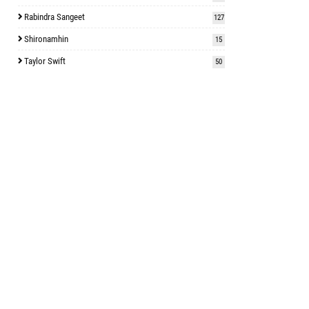
Rabindra Sangeet
127
Shironamhin
15
Taylor Swift
50