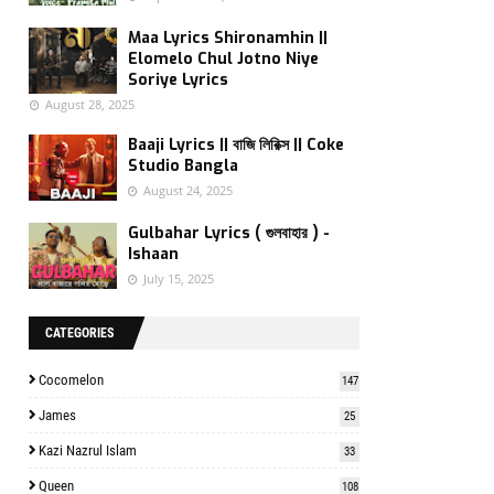
o
Maa Lyrics Shironamhin ||
Elomelo Chul Jotno Niye
Soriye Lyrics
August 28, 2025
Baaji Lyrics || বাজি লিরিক্স || Coke
Studio Bangla
August 24, 2025
Gulbahar Lyrics ( গুলবাহার ) -
Ishaan
July 15, 2025
CATEGORIES
Cocomelon
147
James
25
Kazi Nazrul Islam
33
Queen
108