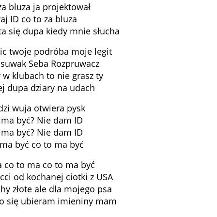
za bluza ja projektował
j ID co to za bluza
yta się dupa kiedy mnie słucha
c twoje podróba moje legit
ę suwak Seba Rozpruwacz
w klubach to nie grasz ty
ej dupa dziary na udach
dzi wuja otwiera pysk
 ma być? Nie dam ID
 ma być? Niе dam ID
 ma być co to ma być
 co to ma co to ma być
ci od kochanej ciotki z USA
hy złote alе dla mojego psa
wo się ubieram imieniny mam