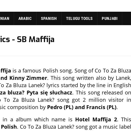
ANIAN
ARABIC
SPANISH
TELUGU TOOLS
PUNJABI
cs - SB Maffija
ffija
is a famous Polish song. Song of Co To Za Bluz
 and Kinny Zimmer
. This song written also by Lanek
 Za Bluza Lanek? lyrics started by the line in Englis
za bluza? Pyta się słuchacz
. This song released o
 To Za Bluza Lanek? song got 2 million visitor i
usic composition by
Pedro (PL) and Francis (PL)
.
ed in a album which name is
Hotel Maffija 2
. Thi
f
Polish
. Co To Za Bluza Lanek? song got a music labe