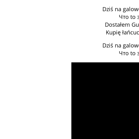
Dziś na galo
Что to 
Dostałem Guc
Kupię łańcuc
Dziś na galo
Что to 