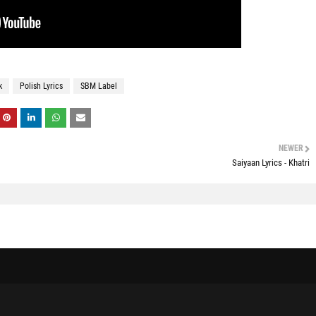
k
Polish Lyrics
SBM Label
NEWER
Saiyaan Lyrics - Khatri