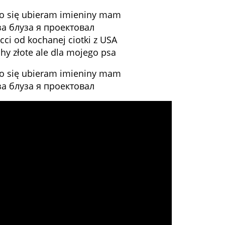
wo się ubieram imieniny mam
за блуза я проектовал
ci od kochanej ciotki z USA
hy złote ale dla mojego psa
wo się ubieram imieniny mam
за блуза я проектовал