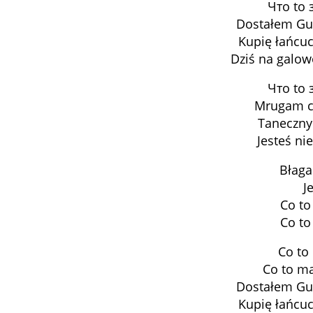
Что to 
Dostałem Guc
Kupię łańcuc
Dziś na galo
Что to 
Mrugam ci
Taneczny
Jesteś ni
Błaga
J
Co to
Co to
Co to
Co to ma
Dostałem Guc
Kupię łańcuc