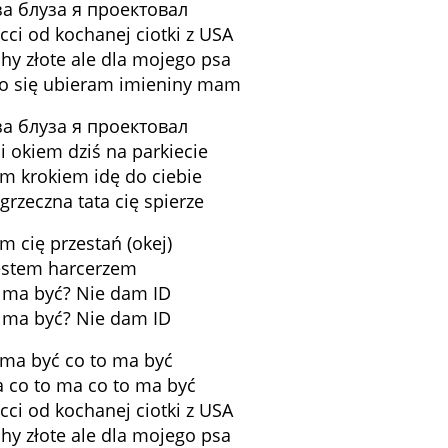
за блуза я проектовал
ci od kochanej ciotki z USA
hy złote ale dla mojego psa
wo się ubieram imieniny mam
за блуза я проектовал
 okiem dziś na parkiecie
m krokiem idę do ciebie
egrzeczna tata cię spierze
m cię przestań (okej)
estem harcerzem
 ma być? Nie dam ID
 ma być? Nie dam ID
 ma być co to ma być
 co to ma co to ma być
ci od kochanej ciotki z USA
hy złote ale dla mojego psa