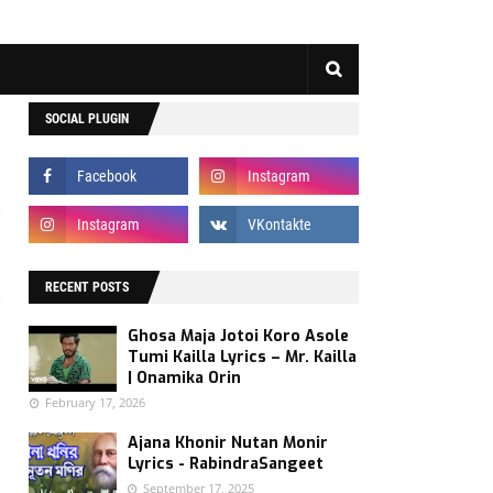
SOCIAL PLUGIN
a
,
RECENT POSTS
h
Ghosa Maja Jotoi Koro Asole
n
Tumi Kailla Lyrics – Mr. Kailla
n
| Onamika Orin
February 17, 2026
Ajana Khonir Nutan Monir
s
Lyrics - RabindraSangeet
l
September 17, 2025