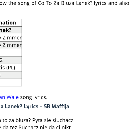
know the song of Co To Za Bluza Lanek? lyrics and als
mation
anek?
ny Zimmer
ny Zimmer
22
is (PL)
2
an Wale
song lyrics.
a Lanek? Lyrics - SB Maffija
 to za bluza? Pyta się słuchacz
 da też Puchacz nie da ci nikt