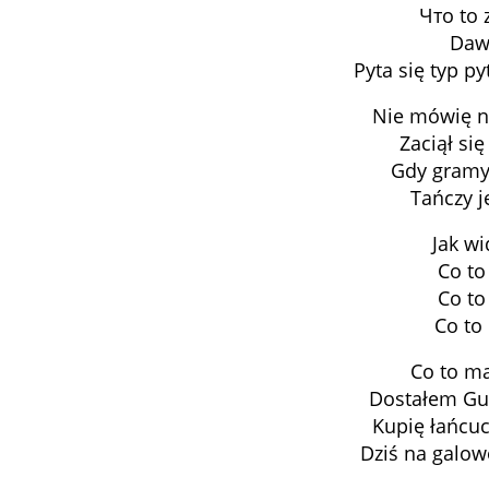
Что to 
Dawa
Pyta się typ p
Nie mówię ni
Zaciął si
Gdy gramy 
Tańczy j
Jak wi
Co to
Co to
Co to
Co to ma
Dostałem Guc
Kupię łańcuc
Dziś na galo