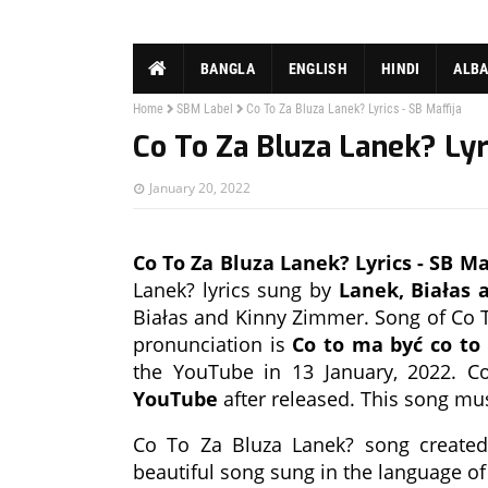
BANGLA
ENGLISH
HINDI
ALB
Home
SBM Label
Co To Za Bluza Lanek? Lyrics - SB Maffija
Co To Za Bluza Lanek? Lyri
January 20, 2022
Co To Za Bluza Lanek? Lyrics - SB Ma
Lanek? lyrics sung by
Lanek, Białas
Białas and Kinny Zimmer. Song of Co To
pronunciation is
Co to ma być co to 
the YouTube in 13 January, 2022. Co
YouTube
after released. This song m
Co To Za Bluza Lanek? song creat
beautiful song sung in the language o