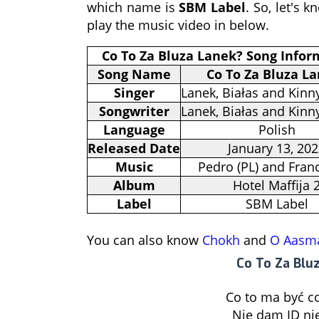
which name is
SBM Label
. So, let's 
play the music video in below.
Co To Za Bluza Lanek? Song Infor
Song Name
Co To Za Bluza L
Singer
Lanek, Białas and Kin
Songwriter
Lanek, Białas and Kin
Language
Polish
Released Date
January 13, 20
Music
Pedro (PL) and Franc
Album
Hotel Maffija 
Label
SBM Label
You can also know
Chokh
and
O Aasm
Co To Za Bluz
Co to ma być co
Nie dam ID nie