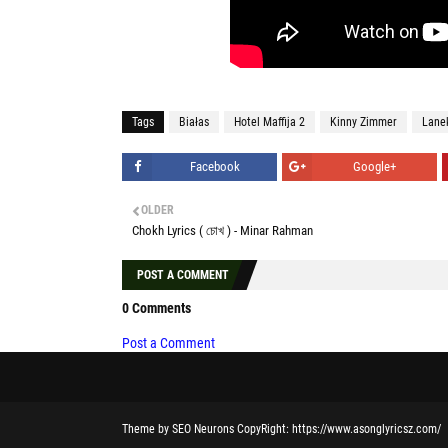
Tags
Białas
Hotel Maffija 2
Kinny Zimmer
Lane
Facebook
Google+
OLDER
Chokh Lyrics ( চোখ ) - Minar Rahman
POST A COMMENT
0 Comments
Post a Comment
Theme
by
SEO Neurons
CopyRight:
https://www.asonglyricsz.com/