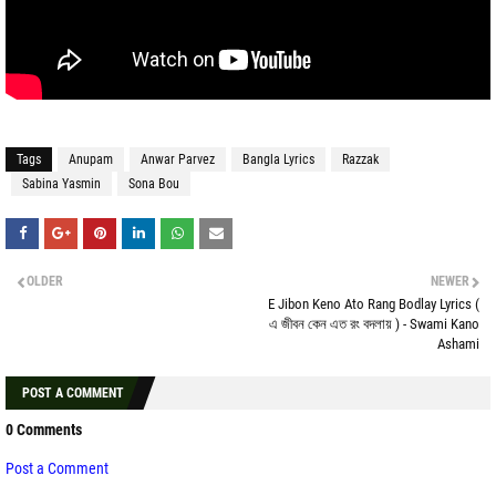
Tags
Anupam
Anwar Parvez
Bangla Lyrics
Razzak
Sabina Yasmin
Sona Bou
OLDER
NEWER
E Jibon Keno Ato Rang Bodlay Lyrics (
এ জীবন কেন এত রং বদলায় ) - Swami Kano
Ashami
POST A COMMENT
0 Comments
Post a Comment