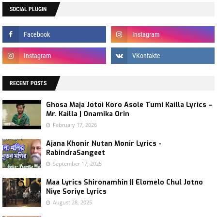
SOCIAL PLUGIN
RECENT POSTS
Ghosa Maja Jotoi Koro Asole Tumi Kailla Lyrics –
Mr. Kailla | Onamika Orin
February 17, 2026
Ajana Khonir Nutan Monir Lyrics -
RabindraSangeet
September 17, 2025
Maa Lyrics Shironamhin || Elomelo Chul Jotno
Niye Soriye Lyrics
August 28, 2025