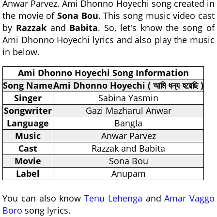
Anwar Parvez. Ami Dhonno Hoyechi song created in
the movie of
Sona Bou
. This song music video cast
by
Razzak
and
Babita
. So, let's know the song of
Ami Dhonno Hoyechi lyrics and also play the music
in below.
Ami Dhonno Hoyechi Song Information
Song Name
Ami Dhonno Hoyechi ( আমি ধন্য হয়েছি )
Singer
Sabina Yasmin
Songwriter
Gazi Mazharul Anwar
Language
Bangla
Music
Anwar Parvez
Cast
Razzak and Babita
Movie
Sona Bou
Label
Anupam
You can also know
Tenu Lehenga
and
Amar Vaggo
Boro
song lyrics.