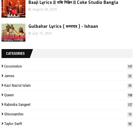
Baaji Lyrics || বাজি লিরিক্স || Coke Studio Bangla
August 24, 2025
Gulbahar Lyrics ( গুলবাহার ) - Ishaan
July 15, 2025
CATEGORIES
Cocomelon
147
James
25
Kazi Nazrul Islam
33
Queen
108
Rabindra Sangeet
127
Shironamhin
15
Taylor Swift
50